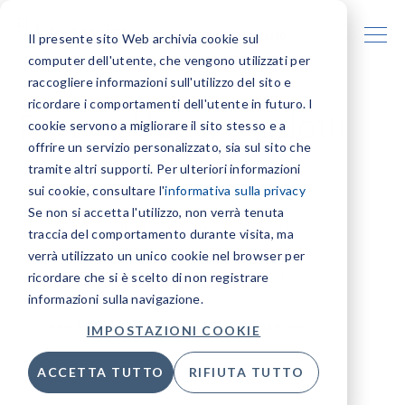
Italiano
Il presente sito Web archivia cookie sul
computer dell'utente, che vengono utilizzati per
raccogliere informazioni sull'utilizzo del sito e
ricordare i comportamenti dell'utente in futuro. I
Post su Nuovi prodotti
cookie servono a migliorare il sito stesso e a
offrire un servizio personalizzato, sia sul sito che
tramite altri supporti. Per ulteriori informazioni
Filtra per:
sui cookie, consultare l'
informativa sulla privacy
Se non si accetta l'utilizzo, non verrà tenuta
TUTTI
FIERA
NUOVI PRODOTTI
traccia del comportamento durante visita, ma
verrà utilizzato un unico cookie nel browser per
INNOVAZIONE
SISTEMA SCORREVOLE
ricordare che si è scelto di non registrare
informazioni sulla navigazione.
CERNIERE
DESIGN
PARTNERSHIP
IMPOSTAZIONI COOKIE
ACCETTA TUTTO
RIFIUTA TUTTO
SM20X