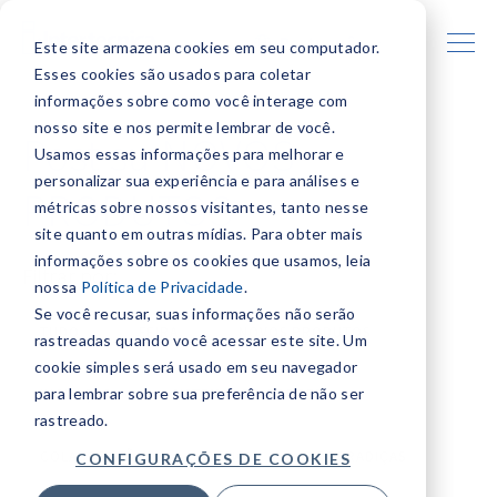
Português
Este site armazena cookies em seu computador.
Esses cookies são usados para coletar
informações sobre como você interage com
nosso site e nos permite lembrar de você.
Post su NOVOS
Usamos essas informações para melhorar e
personalizar sua experiência e para análises e
PRODUTOS
métricas sobre nossos visitantes, tanto nesse
site quanto em outras mídias. Para obter mais
informações sobre os cookies que usamos, leia
Filtrar por:
nossa
Política de Privacidade
.
Se você recusar, suas informações não serão
TUDO
FEIRA
NOVOS PRODUTOS
rastreadas quando você acessar este site. Um
cookie simples será usado em seu navegador
para lembrar sobre sua preferência de não ser
INOVAÇÃO
SISTEMAS DE CORRER
rastreado.
COLABORAÇÃO
DESIGN
DOBRADIÇAS
CONFIGURAÇÕES DE COOKIES