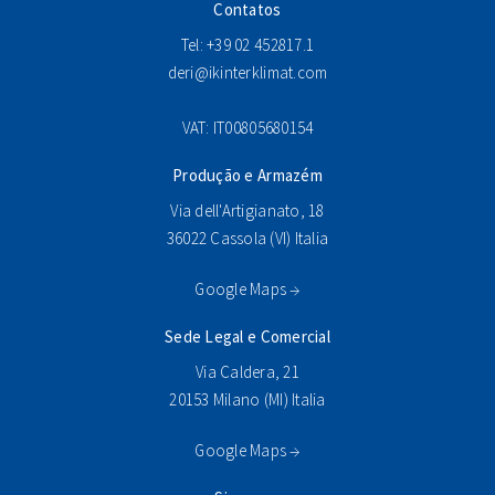
Contatos
Tel: +39 02 452817.1
deri@ikinterklimat.com
VAT: IT00805680154
Produção e Armazém
Via dell'Artigianato, 18
36022 Cassola (VI) Italia
Google Maps →
Sede Legal e Comercial
Via Caldera, 21
20153 Milano (MI) Italia
Google Maps →